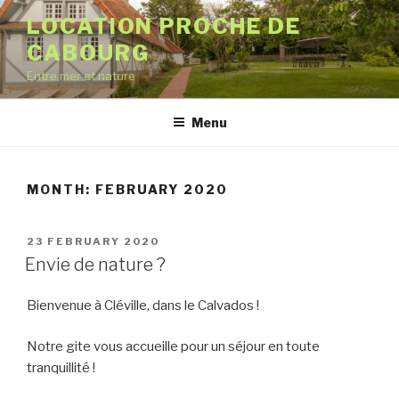
Skip
LOCATION PROCHE DE
to
CABOURG
content
Entre mer et nature
Menu
MONTH:
FEBRUARY 2020
POSTED
23 FEBRUARY 2020
ON
Envie de nature ?
Bienvenue à Cléville, dans le Calvados !
Notre gite vous accueille pour un séjour en toute
tranquillité !