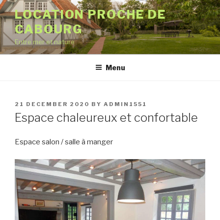
Skip
LOCATION PROCHE DE
to
CABOURG
content
Entre mer et nature
Menu
POSTED
21 DECEMBER 2020
BY
ADMIN1551
ON
Espace chaleureux et confortable
Espace salon / salle à manger