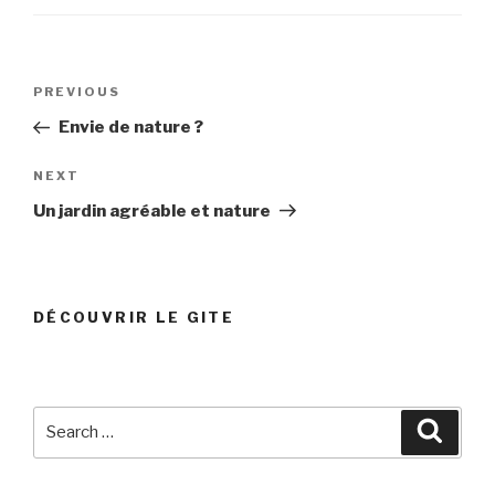
Post
PREVIOUS
Previous
navigation
Post
Envie de nature ?
NEXT
Next
Post
Un jardin agréable et nature
DÉCOUVRIR LE GITE
Search
Searc
for: